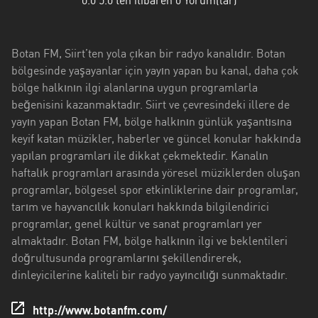
0.0
5.0'ten itibaren
0
Yorum(lar)
Antalya
Artvin
Botan FM, Siirt’ten yola çıkan bir radyo kanalıdır. Botan
Aydin
bölgesinde yaşayanlar için yayın yapan bu kanal, daha çok
bölge halkının ilgi alanlarına uygun programlarla
Balikesir
beğenisini kazanmaktadır. Siirt ve çevresindeki illere de
Bayburt
yayın yapan Botan FM, bölge halkının günlük yaşantısına
keyif katan müzikler, haberler ve güncel konular hakkında
Bilecik
yapılan programları ile dikkat çekmektedir. Kanalın
haftalık programları arasında yöresel müziklerden oluşan
Bitlis
programlar, bölgesel spor etkinliklerine dair programlar,
tarım ve hayvancılık konuları hakkında bilgilendirici
Bursa
programlar, genel kültür ve sanat programları yer
Çorum
almaktadır. Botan FM, bölge halkının ilgi ve beklentileri
doğrultusunda programlarını şekillendirerek,
Denizli
dinleyicilerine kaliteli bir radyo yayıncılığı sunmaktadır.
Diyarbakir
http://www.botanfm.com/