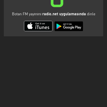
Kalifornien
Karabük
Botan FM yayınını
radio.net uygulamasında
dinle
Karaman
Karpatenvorland
Kars
Kayseri
Kirklareli
Kocaeli
Konya
Malatya
Marmara