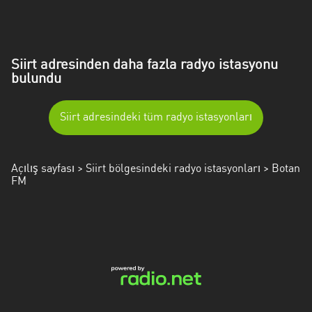
Mersin
Muğla
Siirt adresinden daha fazla radyo istasyonu
Muş
bulundu
Nevşehir
Siirt adresindeki tüm radyo istasyonları
Osmaniye
Rize
Açılış sayfası
>
Siirt bölgesindeki radyo istasyonları
> Botan
FM
Samsun
Siirt
Şirnak
Sivas
Tekirdağ