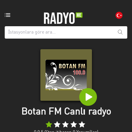
Bölgedeki
radyo
istasyonları:
Tüm
iller
Adana
Afyonkarahisar
Aksaray
Amasya
Anatolien
Botan FM Canlı radyo
Ankara