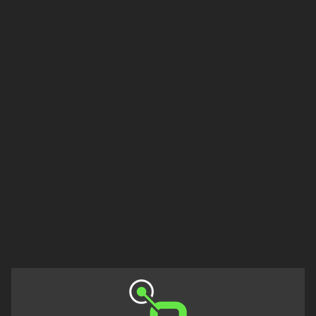
Düzce
Edirne
Erzincan
Erzurum
Eskişehir
Gaziantep
Giresun
Isparta
Istanbul
Izmir
Kahramanmaraş