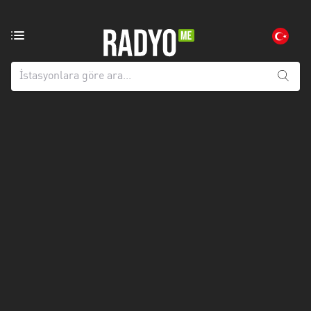
Bölgedeki
radyo
istasyonları:
Tüm
iller
Adana
Afyonkarahisar
Aksaray
Amasya
Anatolien
Ankara