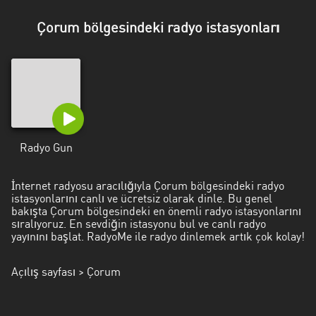
Antalya
Çorum bölgesindeki radyo istasyonları
Artvin
Aydin
Balikesir
Bayburt
Radyo Gun
Bilecik
Bitlis
İnternet radyosu aracılığıyla Çorum bölgesindeki radyo
istasyonlarını canlı ve ücretsiz olarak dinle. Bu genel
Bursa
bakışta Çorum bölgesindeki en önemli radyo istasyonlarını
sıralıyoruz. En sevdiğin istasyonu bul ve canlı radyo
Çorum
yayınını başlat. RadyoMe ile radyo dinlemek artık çok kolay!
Denizli
Açılış sayfası
> Çorum
Diyarbakir