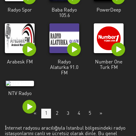
Radyo Spor
Baba Radyo
PowerDeep
105.6
Arabesk FM
Radyo
Number One
Alaturka 91.0
Turk FM
FM
NTV Radyo
«
1
2
3
4
5
»
İnternet radyosu aracılığıyla Istanbul bölgesindeki radyo
istasyonlarını canlı ve ücretsiz olarak dinle. Bu genel