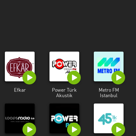
Trabzon
Uşak
Yalova
Yozgat
Zonguldak
Efkar
Power Türk
Metro FM
Akustik
Istanbul