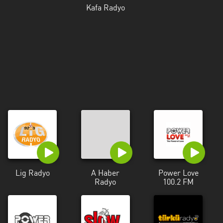
Kalifornien
Kafa Radyo
Karabük
Karaman
Karpatenvorland
Kars
Kayseri
Kirklareli
Kocaeli
Konya
Lig Radyo
A Haber
Power Love
Radyo
100.2 FM
Malatya
Marmara