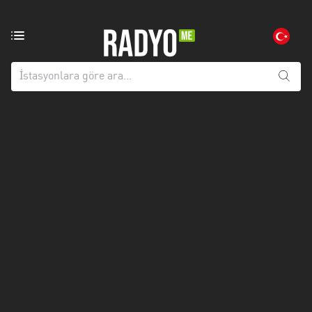
Bölgedeki
radyo
istasyonları:
Tüm
iller
Adana
Afyonkarahisar
Aksaray
Amasya
Anatolien
Ankara