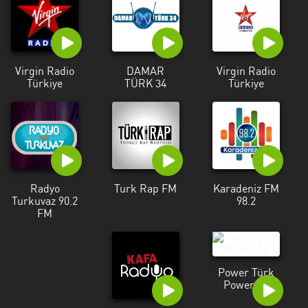
Düzce
Edirne
Erzincan
Virgin Radio
DAMAR
Virgin Radio
Türkiye
TÜRK 34
Türkiye
Erzurum
Eskişehir
Gaziantep
Giresun
Radyo
Turk Rap FM
Karadeniz FM
Turkuvaz 90.2
98.2
Isparta
FM
Istanbul
Izmir
Power Türk
Power XL
Kahramanmaraş