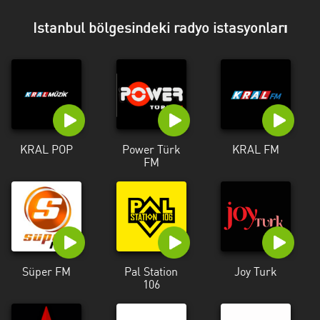
Antalya
Istanbul bölgesindeki radyo istasyonları
Artvin
Aydin
Balikesir
Bayburt
KRAL POP
Power Türk
KRAL FM
Bilecik
FM
Bitlis
Bursa
Çorum
Denizli
Süper FM
Pal Station
Joy Turk
106
Diyarbakir