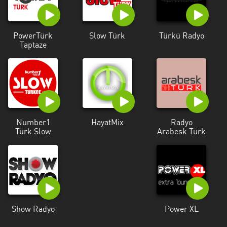
Mersin
Muğla
PowerTürk
Slow Türk
Türkü Radyo
Taptaze
Muş
Nevşehir
Osmaniye
Rize
Number1
HayatMix
Radyo
Türk Slow
Arabesk Türk
Samsun
Siirt
Şirnak
Sivas
Show Radyo
Power XL
Tekirdağ