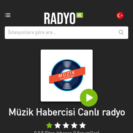
Bölgedeki
radyo
istasyonları:
Tüm
iller
Adana
Afyonkarahisar
Aksaray
Amasya
Anatolien
Müzik Habercisi Canlı radyo
Ankara