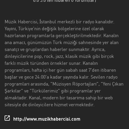
0.0
5.0'ten itibaren
0
Yorum(lar)
Antalya
Artvin
Müzik Habercisi, İstanbul merkezli bir radyo kanalıdır.
Aydin
Yayını, Türkiye'nin değişik bölgelerine özel olarak
hazırlanan programlarla gerçekleştirilmektedir. Kanalın
Balikesir
ana amacı, günümüzün Türk müziği sahnesinde yer alan
Bayburt
sanatçı ve gruplardan haberler sunmaktır. Ayrıca,
dinleyicilerine pop, rock, jazz, klasik müzik gibi birçok
Bilecik
farklı müzik türünden örnekler sunar. Kanalın
programları, hafta içi her gün sabah saat 7'den itibaren
Bitlis
başlar ve gece 24:00'a kadar yayında kalır. Sevilen radyo
programları arasında, "Müzisyen Röportajları", "Yeni Çıkan
Bursa
Şarkılar" ve "Türkülerimiz" gibi programlar yer
Çorum
almaktadır. Kanal, modern bir tasarıma sahip bir web
sitesiyle de dinleyicilere hizmet vermektedir.
Denizli
http://www.muzikhabercisi.com
Diyarbakir