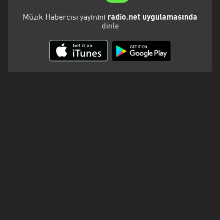
Kalifornien
Müzik Habercisi yayınını
radio.net uygulamasında
Karabük
dinle
Karaman
Karpatenvorland
Kars
Kayseri
Kirklareli
Kocaeli
Konya
Malatya
Marmara