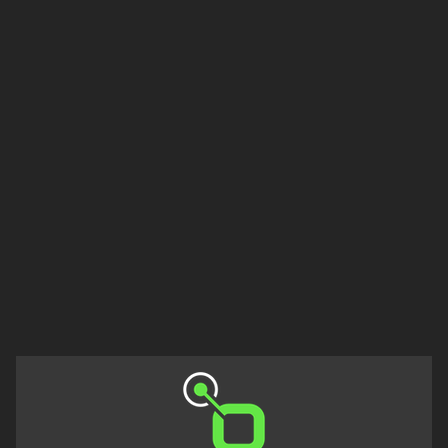
Düzce
Edirne
Erzincan
Erzurum
Eskişehir
Gaziantep
Giresun
Isparta
Istanbul
Izmir
Kahramanmaraş