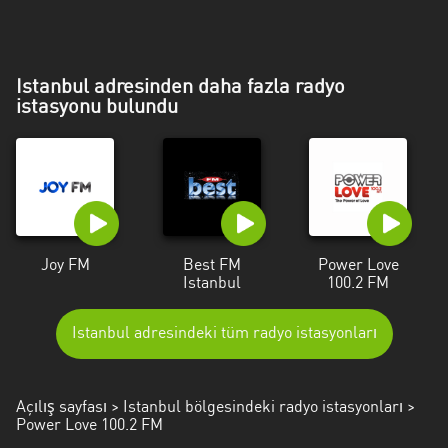
Mersin
Muğla
Istanbul adresinden daha fazla radyo
Muş
istasyonu bulundu
Nevşehir
Osmaniye
Rize
Samsun
Joy FM
Best FM
Power Love
Istanbul
100.2 FM
Siirt
Istanbul adresindeki tüm radyo istasyonları
Şirnak
Sivas
Açılış sayfası
>
Istanbul bölgesindeki radyo istasyonları
>
Tekirdağ
Power Love 100.2 FM