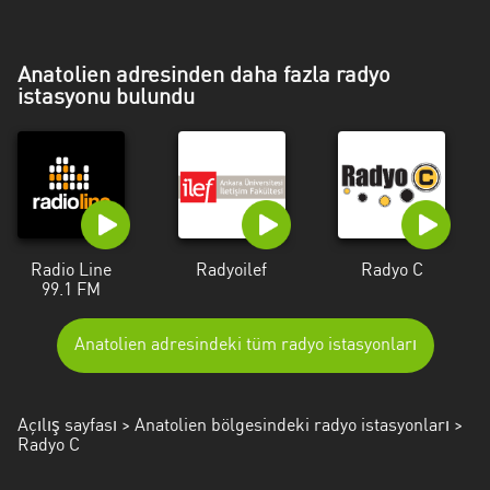
Mersin
Muğla
Anatolien adresinden daha fazla radyo
istasyonu bulundu
Muş
Nevşehir
Osmaniye
Rize
Radio Line
Radyoilef
Radyo C
Samsun
99.1 FM
Siirt
Anatolien adresindeki tüm radyo istasyonları
Şirnak
Sivas
Açılış sayfası
>
Anatolien bölgesindeki radyo istasyonları
>
Radyo C
Tekirdağ