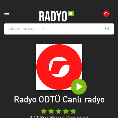
Bölgedeki
radyo
istasyonları:
Tüm
iller
Adana
Afyonkarahisar
Aksaray
Amasya
Anatolien
Radyo ODTÜ Canlı radyo
Ankara