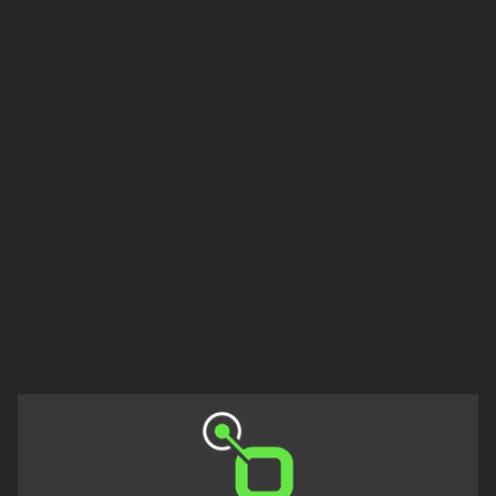
Düzce
Edirne
Erzincan
Erzurum
Eskişehir
Gaziantep
Giresun
Isparta
Istanbul
Izmir
Kahramanmaraş