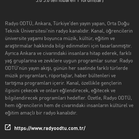
5.0
5.0'ten itibaren
1
Yorum(lar)
Antalya
Artvin
Radyo ODTÜ, Ankara, Türkiye'den yayın yapan, Orta Doğu
Aydin
Teknik Üniversitesi'nin radyo kanalıdır. Kanal, öğrencilerin
üniversite yaşamı boyunca müzik, kültür, eğitim ve
Balikesir
araştırmalar hakkında bilgi edinmeleri için tasarlanmıştır.
Bayburt
Ayrıca Ankara ve civarındaki insanlara hitap ederek, farklı
yaş gruplarına ve zevklere uygun programlar sunar. Radyo
Bilecik
ODTÜ'nün yayın akışı, günün her saatinde farklı türlerde
müzik programları, röportajlar, haber bültenleri ve
Bitlis
tartışma programları içerir. Kanal, özellikle gençlerin
ilgisini çekecek ve onları eğlendirecek, eğitecek ve
Bursa
bilgilendirecek programları hedefler. Özetle, Radyo ODTÜ,
Çorum
hem öğrencilerin hem de civarındaki insanların kültürel ve
eğitim amaçlı bir radyo kanalıdır.
Denizli
https://www.radyoodtu.com.tr/
Diyarbakir