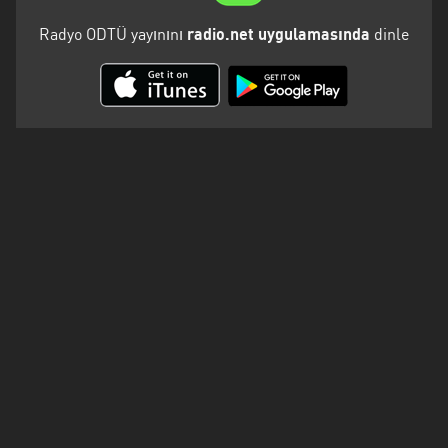
Kalifornien
Radyo ODTÜ yayınını
radio.net uygulamasında
dinle
Karabük
Karaman
Karpatenvorland
Kars
Kayseri
Kirklareli
Kocaeli
Konya
Malatya
Marmara