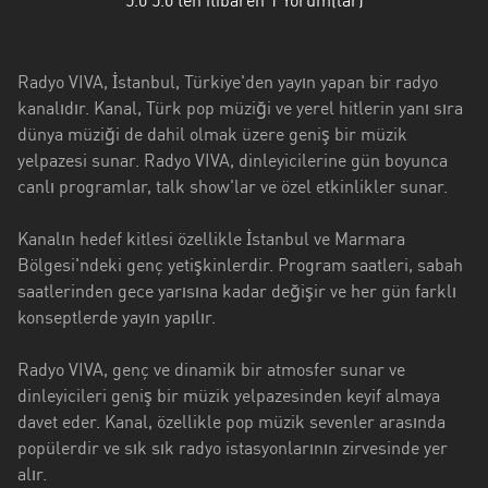
5.0
5.0'ten itibaren
1
Yorum(lar)
Antalya
Artvin
Radyo VIVA, İstanbul, Türkiye'den yayın yapan bir radyo
Aydin
kanalıdır. Kanal, Türk pop müziği ve yerel hitlerin yanı sıra
dünya müziği de dahil olmak üzere geniş bir müzik
Balikesir
yelpazesi sunar. Radyo VIVA, dinleyicilerine gün boyunca
Bayburt
canlı programlar, talk show'lar ve özel etkinlikler sunar.
Bilecik
Kanalın hedef kitlesi özellikle İstanbul ve Marmara
Bölgesi'ndeki genç yetişkinlerdir. Program saatleri, sabah
Bitlis
saatlerinden gece yarısına kadar değişir ve her gün farklı
konseptlerde yayın yapılır.
Bursa
Çorum
Radyo VIVA, genç ve dinamik bir atmosfer sunar ve
dinleyicileri geniş bir müzik yelpazesinden keyif almaya
Denizli
davet eder. Kanal, özellikle pop müzik sevenler arasında
popülerdir ve sık sık radyo istasyonlarının zirvesinde yer
Diyarbakir
alır.