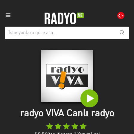
Bölgedeki
radyo
istasyonları:
Tüm
iller
Adana
Afyonkarahisar
Aksaray
Amasya
Anatolien
radyo VIVA Canlı radyo
Ankara