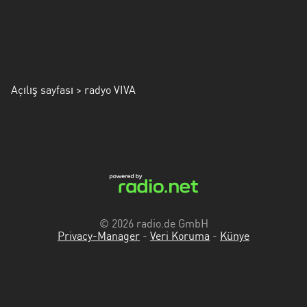
Mersin
Muğla
Muş
Açılış sayfası
> radyo VIVA
Nevşehir
Osmaniye
Rize
Samsun
Siirt
© 2026 radio.de GmbH
Şirnak
Privacy-Manager
-
Veri Koruma
-
Künye
Sivas
Tekirdağ