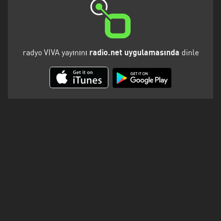
Kalifornien
Karabük
Karaman
radyo VIVA yayınını
radio.net uygulamasında
dinle
Karpatenvorland
Kars
Kayseri
Kirklareli
Kocaeli
Konya
Malatya
Marmara