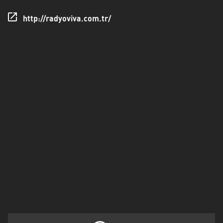
Düzce
http://radyoviva.com.tr/
Edirne
Erzincan
Erzurum
Eskişehir
Gaziantep
Giresun
Isparta
Istanbul
Izmir
Kahramanmaraş