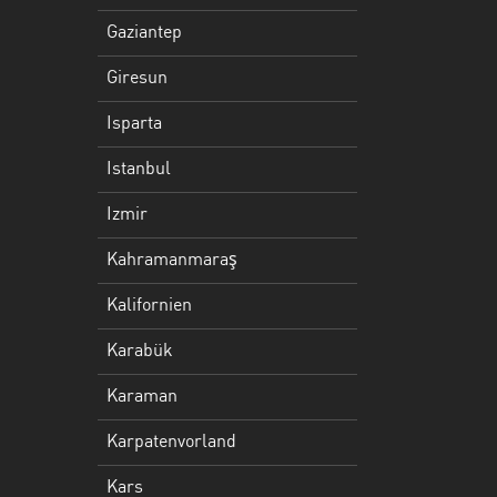
Kalifornien
Gaziantep
Karabük
Giresun
Karaman
Isparta
Karpatenvorland
Istanbul
Kars
Izmir
Kayseri
Kahramanmaraş
Kirklareli
Kalifornien
Kocaeli
Karabük
Konya
Karaman
Malatya
Karpatenvorland
Marmara
Kars