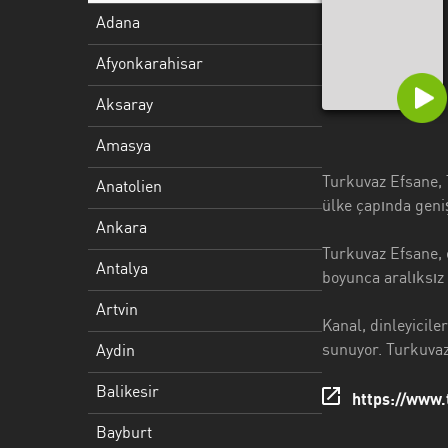
Antalya
Adana
Artvin
Afyonkarahisar
Aydin
Aksaray
Balikesir
Amasya
Bayburt
Turkuvaz Efsane, T
Anatolien
ülke çapında geniş
Bilecik
Ankara
Bitlis
Turkuvaz Efsane, e
Antalya
boyunca aralıksız
Bursa
Artvin
Kanal, dinleyiciler
Çorum
sunuyor. Turkuvaz
Aydin
Denizli
Balikesir
https://www.
Diyarbakir
Bayburt