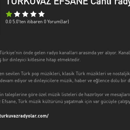
TURKUVAZ EFSANE Canlı rad
0.0
5.0'ten itibaren
0
Yorum(lar)
ürkiye'nin önde gelen radyo kanalları arasında yer alıyor. Kana
 bir dinleyici kitlesine hitap etmektedir.
n sevilen Türk pop müzikleri, klasik Türk müzikleri ve nostaljik
 devam ediyor ve dinleyicilere müzik, haber ve eğlence dolu bir
in taleplerine göre özel müzik listeleri de hazırlıyor ve mesajların
 Efsane, Türk müzik kültürünü yaşatmak için var gücüyle çalışıyo
turkuvazradyolar.com/