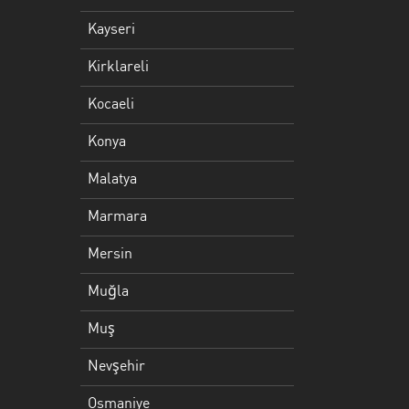
Mersin
Kayseri
Muğla
Kirklareli
Muş
Kocaeli
Nevşehir
Konya
Osmaniye
Malatya
Rize
Marmara
Samsun
Mersin
Siirt
Muğla
Şirnak
Muş
Sivas
Nevşehir
Tekirdağ
Osmaniye