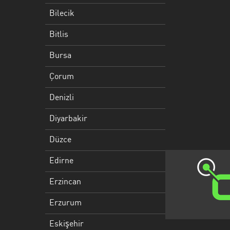
Düzce
Bilecik
Edirne
Bitlis
Erzincan
Bursa
Erzurum
Çorum
Eskişehir
Denizli
Gaziantep
Diyarbakir
Giresun
Düzce
Isparta
Edirne
Istanbul
Erzincan
Izmir
Erzurum
Kahramanmaraş
Eskişehir