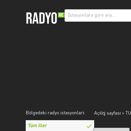
Bölgedeki
radyo
istasyonları:
Tüm
iller
Adana
Afyonkarahisar
Aksaray
Amasya
Anatolien
Bölgedeki radyo istasyonları:
Açılış sayfası
> T
Ankara
Tüm iller