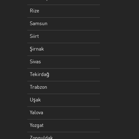
Trabzon
Rize
Uşak
Samsun
Yalova
Siirt
Yozgat
Şirnak
Zonguldak
Sivas
Tekirdağ
Trabzon
Uşak
Yalova
Yozgat
Zonguldak