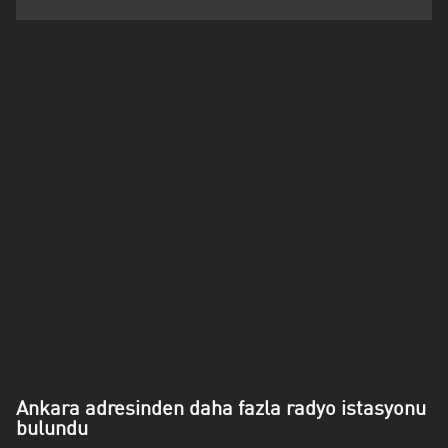
Kalifornien
Karabük
Karaman
Karpatenvorland
Kars
Kayseri
Kirklareli
Kocaeli
Konya
Malatya
Ankara adresinden daha fazla radyo istasyonu
Marmara
bulundu