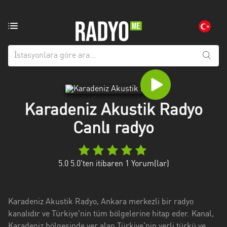
Bölgedeki
radyo
istasyonları:
Tüm
iller
Adana
Karadeniz Akustik Radyo
Canlı radyo
Afyonkarahisar
Aksaray
5.0
5.0'ten itibaren
1
Yorum(lar)
Amasya
Anatolien
Karadeniz Akustik Radyo, Ankara merkezli bir radyo
Ankara
kanalıdır ve Türkiye'nin tüm bölgelerine hitap eder. Kanal,
Karadeniz bölgesinde yer alan Türkiye'nin yerli türkü ve