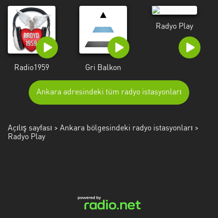
Mersin
Radyo Play
Muğla
Muş
Nevşehir
Radio1959
Gri Balkon
Osmaniye
Ankara adresindeki tüm radyo istasyonları
Rize
Samsun
Açılış sayfası
>
Ankara bölgesindeki radyo istasyonları
>
Radyo Play
Siirt
Şirnak
Sivas
Tekirdağ