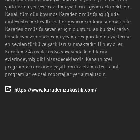
Antalya
şarkılarına yer vererek dinleyicilerin ilgisini çekmektedir.
Kanal, tüm gün boyunca Karadeniz müziği eşliğinde
Artvin
dinleyicilerine keyifli saatler geçirme imkanı sunmaktadır.
Aydin
Karadeniz müziği severler için oluşturulan bu özel radyo
kanalı aynı zamanda canlı yayınlar yaparak dinleyicilerine
Balikesir
en sevilen türkü ve şarkıları sunmaktadır. Dinleyiciler,
Karadeniz Akustik Radyo sayesinde kendilerini
Bayburt
evlerindeymiş gibi hissedeceklerdir. Kanalın özel
Bilecik
programları arasında çeşitli müzik etkinlikleri, canlı
programlar ve özel röportajlar yer almaktadır.
Bitlis
https://www.karadenizakustik.com/
Bursa
Çorum
Denizli
Diyarbakir