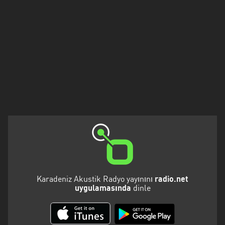
Düzce
Edirne
Erzincan
Erzurum
Eskişehir
Gaziantep
Giresun
Isparta
Istanbul
Karadeniz Akustik Radyo yayınını
radio.net
uygulamasında
dinle
Izmir
Kahramanmaraş