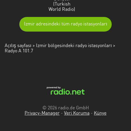
(Turkish
Trabzon
World Radio)
Uşak
Izmir adresindeki tüm radyo istasyonları
Yalova
Yozgat
Açılış sayfası
>
Izmir bölgesindeki radyo istasyonları
>
Radyo A 101.7
Zonguldak
© 2026 radio.de GmbH
Privacy-Manager
-
Veri Koruma
-
Künye