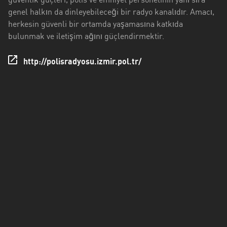
güvenlik güçleri, polis ve emniyet personelinin yanı sıra
Düzce
genel halkın da dinleyebileceği bir radyo kanalıdır. Amacı,
herkesin güvenli bir ortamda yaşamasına katkıda
Edirne
bulunmak ve iletişim ağını güçlendirmektir.
Erzincan
http://polisradyosu.izmir.pol.tr/
Erzurum
Eskişehir
Gaziantep
Giresun
Isparta
Istanbul
Izmir
Kahramanmaraş