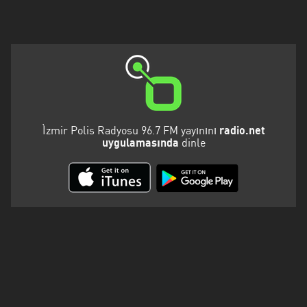
Kalifornien
Karabük
Karaman
Karpatenvorland
Kars
Ìzmir Polis Radyosu 96.7 FM yayınını
radio.net
uygulamasında
dinle
Kayseri
Kirklareli
Kocaeli
Konya
Malatya
Marmara