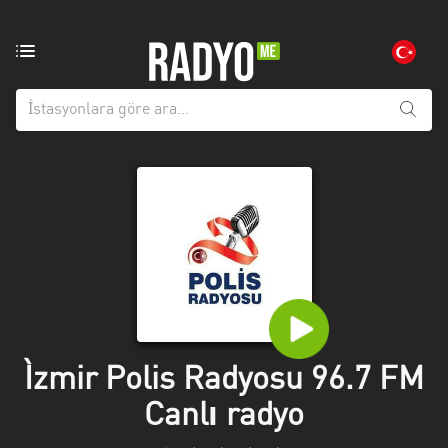
Bölgedeki
radyo
istasyonları:
Tüm
iller
Adana
Afyonkarahisar
Aksaray
Amasya
Anatolien
Ìzmir Polis Radyosu 96.7 FM
Canlı radyo
Ankara