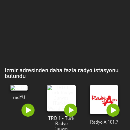
Mersin
Muğla
Muş
Nevşehir
Osmaniye
Rize
Izmir adresinden daha fazla radyo istasyonu
Samsun
bulundu
Siirt
radYU
Şirnak
Sivas
TRD 1 - Turk
Radyo A 101.7
Tekirdağ
Radyo
Dunyasi