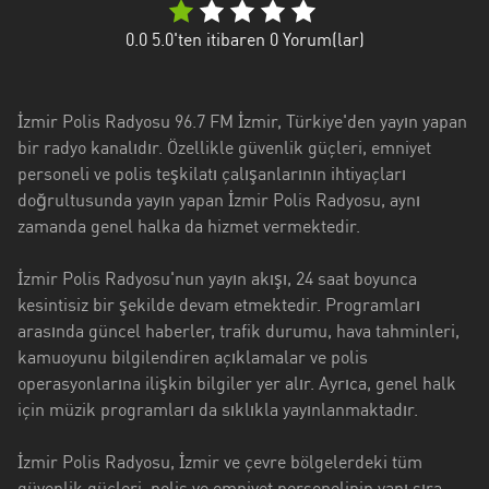
Antalya
0.0
5.0'ten itibaren
0
Yorum(lar)
Artvin
Aydin
İzmir Polis Radyosu 96.7 FM İzmir, Türkiye'den yayın yapan
Balikesir
bir radyo kanalıdır. Özellikle güvenlik güçleri, emniyet
personeli ve polis teşkilatı çalışanlarının ihtiyaçları
Bayburt
doğrultusunda yayın yapan İzmir Polis Radyosu, aynı
zamanda genel halka da hizmet vermektedir.
Bilecik
Bitlis
İzmir Polis Radyosu'nun yayın akışı, 24 saat boyunca
kesintisiz bir şekilde devam etmektedir. Programları
Bursa
arasında güncel haberler, trafik durumu, hava tahminleri,
kamuoyunu bilgilendiren açıklamalar ve polis
Çorum
operasyonlarına ilişkin bilgiler yer alır. Ayrıca, genel halk
Denizli
için müzik programları da sıklıkla yayınlanmaktadır.
Diyarbakir
İzmir Polis Radyosu, İzmir ve çevre bölgelerdeki tüm