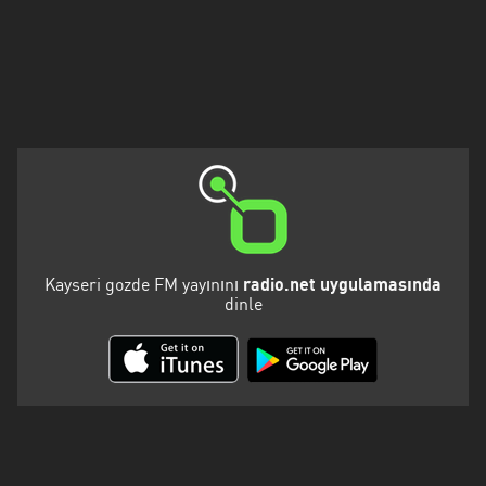
Kalifornien
Karabük
Karaman
Karpatenvorland
Kars
Kayseri
Kirklareli
Kayseri gozde FM yayınını
radio.net uygulamasında
dinle
Kocaeli
Konya
Malatya
Marmara