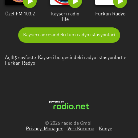
Trabzon
Özel FM 103.2
kayseri radio
Furkan Radyo
Uşak
life
Yalova
Kayseri adresindeki tüm radyo istasyonları
Yozgat
Zonguldak
Açılış sayfası
>
Kayseri bölgesindeki radyo istasyonları
>
Furkan Radyo
© 2026 radio.de GmbH
Privacy-Manager
-
Veri Koruma
-
Künye