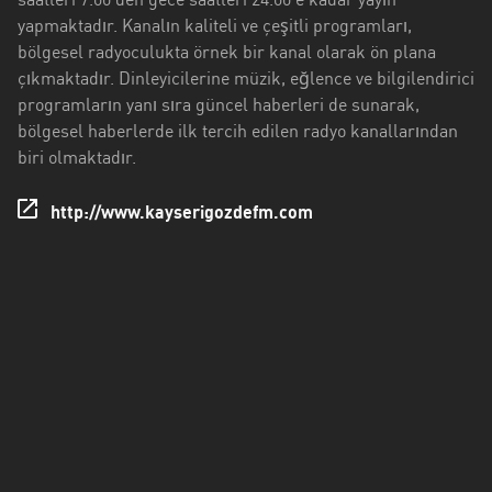
saatleri 7.00'den gece saatleri 24.00'e kadar yayın
Düzce
yapmaktadır. Kanalın kaliteli ve çeşitli programları,
bölgesel radyoculukta örnek bir kanal olarak ön plana
Edirne
çıkmaktadır. Dinleyicilerine müzik, eğlence ve bilgilendirici
Erzincan
programların yanı sıra güncel haberleri de sunarak,
bölgesel haberlerde ilk tercih edilen radyo kanallarından
Erzurum
biri olmaktadır.
Eskişehir
http://www.kayserigozdefm.com
Gaziantep
Giresun
Isparta
Istanbul
Izmir
Kahramanmaraş