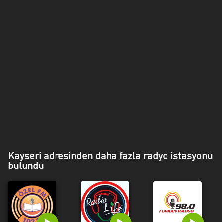
Mersin
Muğla
Muş
Nevşehir
Osmaniye
Rize
Samsun
Siirt
Kayseri adresinden daha fazla radyo istasyonu
bulundu
Şirnak
Sivas
Tekirdağ