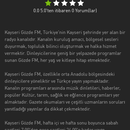
Antalya
0.0
5.0'ten itibaren
0
Yorum(lar)
Artvin
Aydin
Kayseri Gözde FM, Türkiye'nin Kayseri şehrinde yer alan bir
Balikesir
radyo kanalıdır. Kanalın kuruluş amacı, bölgesel sesleri
duyurmak, topluluk bilinci oluşturmak ve halka hizmet
Bayburt
vermektir. Dinleyicilerine geniş bir yelpazede programlar
sunan Gözde FM, her yaş ve kitleye hitap etmektedir.
Bilecik
Bitlis
Kayseri Gözde FM, özellikle orta Anadolu bölgesindeki
dinleyicilere yöneliktir ve Türkçe yayın yapmaktadır.
Bursa
Kanalın programları arasında müzik dinletileri, haberler,
popüler Kültür, tarım, sağlık ve eğlence programları yer
Çorum
almaktadır. Gazete okumaları ve çeşitli uzmanların soruları
Denizli
yanıtladığı yayınlar da dikkat çekmektedir.
Diyarbakir
Kayseri Gözde FM, hafta içi ve hafta sonu boyunca sabah