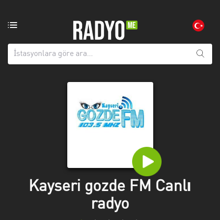
Bölgedeki
radyo
istasyonları:
Tüm
iller
Adana
Afyonkarahisar
Aksaray
Amasya
Anatolien
Kayseri gozde FM Canlı
radyo
Ankara