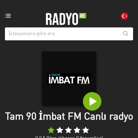
Bölgedeki
radyo
istasyonları:
Tüm
iller
Adana
Afyonkarahisar
Aksaray
Amasya
Anatolien
Tam 90 İmbat FM Canlı radyo
Ankara