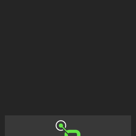
Düzce
Edirne
Erzincan
Erzurum
Eskişehir
Gaziantep
Giresun
Isparta
Istanbul
Izmir
Kahramanmaraş