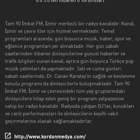
0.0
5.0'ten itibaren
0
Yorum(lar)
Antalya
Artvin
Tam 90 İmbat FM, İzmir merkezli bir radyo kanalıdır. Kanal,
Aydin
İzmir ve çevre iller için hizmet vermektedir. Temel
programları arasında, gün boyunca müzik, haber, spor ve
Balikesir
eğlence programları yer almaktadır. Her gün sabah
Bayburt
saatlerinden itibaren dinleyicilerine güncel haberler ve
trafik bilgileri sunan kanal, ayrıca gün boyunca Türkçe pop
Bilecik
müzik çalımları da yapmaktadır. Salı ve cuma günleri
sabah saatlerinde, Dr. Canan Karatay'ın sağlık ve beslenme
Bitlis
konulu programı da dinleyicilerle buluşmaktadır. Tam 90
İmbat FM, İzmir ve çevresindeki tüm yaş gruplarındaki
Bursa
dinleyicilere hitap eden geniş bir program yelpazesine
Çorum
sahip bir radyo kanalıdır. Radyoda çalışan DJ'ler, konukları
ve canlı performansları ile dinleyicilerin keyifli vakit
Denizli
geçirmelerine olanak sağlamaktadırlar.
Diyarbakir
http://www.kordonmedya.com/