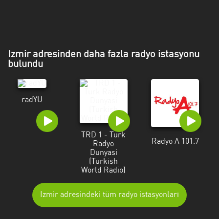
Mersin
Muğla
Muş
Izmir adresinden daha fazla radyo istasyonu
bulundu
Nevşehir
Osmaniye
radYU
Rize
Samsun
TRD 1 - Turk
Radyo A 101.7
Radyo
Siirt
Dunyasi
(Turkish
Şirnak
World Radio)
Sivas
Izmir adresindeki tüm radyo istasyonları
Tekirdağ