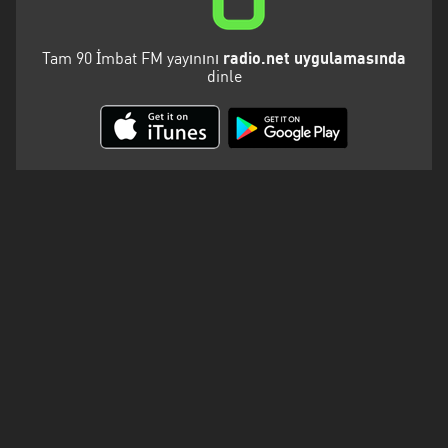
Kalifornien
Karabük
Tam 90 İmbat FM yayınını
radio.net uygulamasında
dinle
Karaman
Karpatenvorland
Kars
Kayseri
Kirklareli
Kocaeli
Konya
Malatya
Marmara